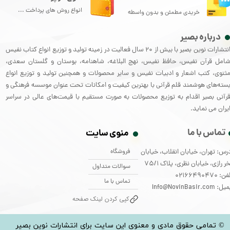
انواع روش های پرداخت ...
خریدی مطمئن و بدون واسطه
درباره بصیر
انتشارات نوین بصیر با بیش از 20 سال فعالیت در زمینه تولید و توزیع انواع کتاب نفیس
امل قرآن نفیس، حافظ نفیس، نهج البلاغه، شاهنامه، بوستان و گلستان سعدی،
ثنوی، کتب اشعار و ادبیات نفیس و سایر محصولات و همچنین تولید و توزیع انواع
سته‌های هوشمند قلم قرآنی با بهترین کیفیت و امکانات تحت عنوان موسسه فرهنگی و
رآنی بصیر اقدام به توزیع محصولات به صورت مستقیم با قیمت‌های عالی در سراسر
یران می نماید.
تماس با ما
منوی سایت
فروشگاه
رس: تهران، خیابان انقلاب، خیابان
ر رازی، خیابان نظری، پلاک 75/1
سوالات متداول
: 02166490470
تماس با ما
: Info@NovinBasir.com
کپی کردن لینک صفحه
© تمامی حقوق مادی و معنوی این سایت برای انتشارات نوین بصیر