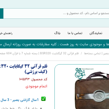
نمایندگان
تماس با ما
بلاگ
راهنمای خر
 و موجودی سایت به روز هست ; کلیه سفارشات به صورت روزانه ارسال می
بصیر | تمامی بسته‌ها
قلم قرآنی 32 گیگابایت BSR320 | بسته شماره 7 با قرآن 604 صفحه عثمان طه (کیف برزنتی)
(کیف برزنتی)
کد محصول: 101543
اتمام موجودی
1سال گارانتی بصیر - 3 سال خدمات پس از فروش
دارای قرآن رنگی خط عثمان 