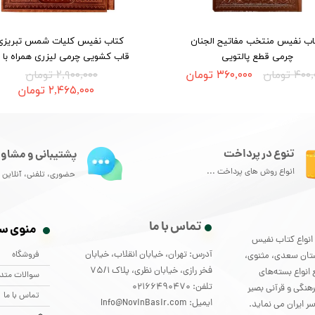
اب نفیس منتخب مفاتیح الجنان
کتاب نفیس کلیات شمس تبریزی 
چرمی قطع پالتویی
قاب کشویی چرمی لیزری همراه با 
۴ تومان
۳۶۰,۰۰۰ تومان
۲,۹۰۰,۰۰۰ تومان
۲,۴۶۵,۰۰۰ تومان
تنوع در پرداخت
پشتیبانی و مشاور
انواع روش های پرداخت ...
حضوری، تلفنی، آنلاین و
تماس با ما
منوی س
لید و توزیع انواع کتاب نفیس
آدرس: تهران، خیابان انقلاب، خیابان
فروشگاه
ستان سعدی، مثنوی،
فخر رازی، خیابان نظری، پلاک 75/1
انواع بسته‌های
سوالات متد
تلفن: 02166490470
هنگی و قرآنی بصیر
تماس با ما
ایمیل: Info@NovinBasir.com
ر ایران می نماید.