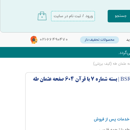
ورود
/
ثبت نام در سایت
جستجو
۰
حساب کاربری من
تغییر گذر واژه
021-66490470
ید
محصولات تحفیف دار
سفارشات
‌گردد.
خروج از حساب کاربری
قلم قرآنی 32 گیگابایت BSR320 | بسته شماره 7 با قرآن 604 صفحه عثمان طه
طه با ترجمه فارسی