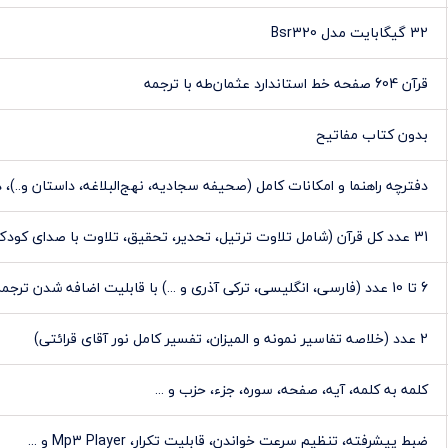
32 گیگابایت مدل Bsr320
قرآن 604 صفحه خط استاندارد عثمان‌طه با ترجمه
بدون کتاب مفاتیح
دفترچه راهنما و امکانات کامل (صحیفه سجادیه، نهج‌البلاغه، داستان و..)، د
31 عدد کل قرآن (شامل تلاوت ترتیل، تحدیر، تحقیق، تلاوت با صدای کودک و ...)
6 تا 10 عدد (فارسی، انگلیسی، ترکی آذری و ...) با قابلیت اضافه شدن ترجمه‌های جدید
2 عدد (خلاصه تفاسیر نمونه و المیزان، تفسیر کامل نور آقای قرائتی)
کلمه به کلمه، آیه، صفحه، سوره، جزء، حزب و ...
ضبط پيشرفته، تنظيم سرعت خواندن، قابليت تکرار، Mp3 Player و ...