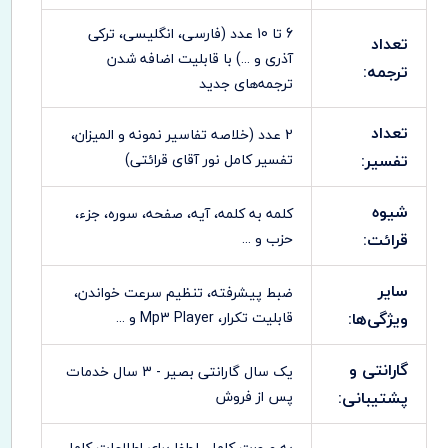
6 تا 10 عدد (فارسی، انگلیسی، ترکی
تعداد
آذری و ...) با قابلیت اضافه شدن
ترجمه:
ترجمه‌های جدید
تعداد
2 عدد (خلاصه تفاسیر نمونه و المیزان،
تفسیر:
تفسیر کامل نور آقای قرائتی)
شیوه
کلمه به کلمه، آیه، صفحه، سوره، جزء،
قرائت:
حزب و ...
سایر
ضبط پيشرفته، تنظيم سرعت خواندن،
ویژگی‌ها:
قابليت تکرار، Mp3 Player و ...
گارانتی و
یک سال گارانتی بصیر - 3 سال خدمات
پشتیبانی:
پس از فروش
به صورت کامل، لطفا برای اطلاعات کامل