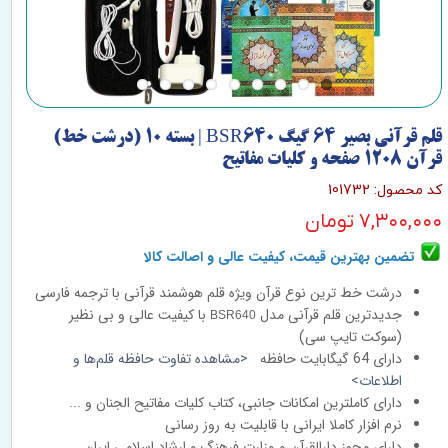
قلم قرآنی بصیر 64 گیگ BSR640 | بسته 10 (درشت خط)
قرآن 1208 صفحه و کلیات مفاتیح
کد محصول: 101732
۷,۳۰۰,۰۰۰ تومان
تضمین بهترین قیمت، کیفیت عالی و اصالت کالا
درشت خط ترین نوع قرآن ویژه قلم هوشمند قرآنی با ترجمه فارسی
جدیدترین قلم قرآنی مدل
با کیفیت عالی و بی نظیر
BSR640
(سوکت تایپ سی)
دارای 64 گیگابایت حافظه
<مشاهده تفاوت حافظه قلم‌ها و
اطلاعات>
دارای کاملترین امکانات جانبی، کتاب کلیات مفاتیح الجنان و ...
نرم افزار کاملا ایرانی با قابلیت به روز رسانی
دارای مجوز دارالقرآن و وزارت فرهنگ و ارشاد اسلامی ایران