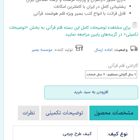
پشتیبانی کامل در ایران با کاملترین امکانات
قابل قرائت با انواع کتب بصیر ویژه قلم هوشمند قرآنی
برای مشاهده توضیحات کامل این بسته قلم قرآنی به بخش <توضیحات
تکمیلی> در گزینه‌های پایین مراجعه نمایید.
وضعیت:
آماده ارسال
تولید کننده:
موسسه بصیر
برچسب ها: قلم قرآنی , قلم قرانی, قلم هوشمند, قلم قاری , قلم قرآنی خوان, خرید قلم قرآنی بصیر, RGL RVHKD
گارانتی قلم قرآنی
1 سال گارانتی مستقیم - 3 سال خدمات
افزودن به سبد خرید
مشخصات محصول
توضیحات تکمیلی
نظرات
نوع کیف:
کیف طرح چرمی