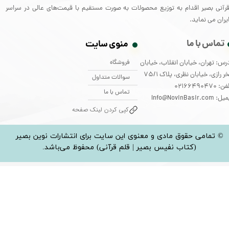
رآنی بصیر اقدام به توزیع محصولات به صورت مستقیم با قیمت‌های عالی در سراسر
یران می نماید.
تماس با ما
منوی سایت
فروشگاه
رس: تهران، خیابان انقلاب، خیابان
ر رازی، خیابان نظری، پلاک 75/1
سوالات متداول
: 02166490470
تماس با ما
: Info@NovinBasir.com
کپی کردن لینک صفحه
© تمامی حقوق مادی و معنوی این سایت برای انتشارات نوین بصیر
(کتاب نفیس بصیر | قلم قرآنی) محفوظ می‌باشد.