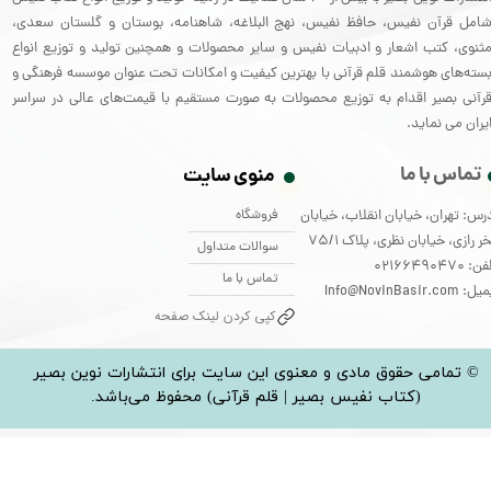
امل قرآن نفیس، حافظ نفیس، نهج البلاغه، شاهنامه، بوستان و گلستان سعدی،
ثنوی، کتب اشعار و ادبیات نفیس و سایر محصولات و همچنین تولید و توزیع انواع
سته‌های هوشمند قلم قرآنی با بهترین کیفیت و امکانات تحت عنوان موسسه فرهنگی و
رآنی بصیر اقدام به توزیع محصولات به صورت مستقیم با قیمت‌های عالی در سراسر
یران می نماید.
تماس با ما
منوی سایت
فروشگاه
رس: تهران، خیابان انقلاب، خیابان
ر رازی، خیابان نظری، پلاک 75/1
سوالات متداول
: 02166490470
تماس با ما
: Info@NovinBasir.com
کپی کردن لینک صفحه
© تمامی حقوق مادی و معنوی این سایت برای انتشارات نوین بصیر
(کتاب نفیس بصیر | قلم قرآنی) محفوظ می‌باشد.