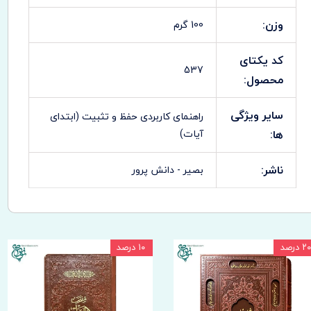
وزن:
100 گرم
کد یکتای
537
محصول:
سایر ویژگی
راهنمای کاربردی حفظ و تثبیت (ابتدای
ها:
آیات)
ناشر:
بصیر - دانش پرور
۲۰ درصد
۱۰ درصد