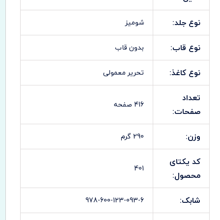
نوع جلد:
شومیز
نوع قاب:
بدون قاب
نوع کاغذ:
تحریر معمولی
تعداد
416 صفحه
صفحات:
وزن:
290 گرم
کد یکتای
401
محصول:
شابک:
978-600-123-093-6