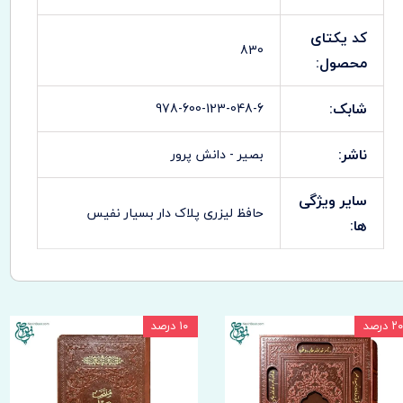
کد یکتای
830
محصول:
شابک:
978-600-123-048-6
ناشر:
بصیر - دانش پرور
سایر ویژگی
حافظ لیزری پلاک دار بسیار نفیس
ها:
۲۰ درصد
۱۰ درصد