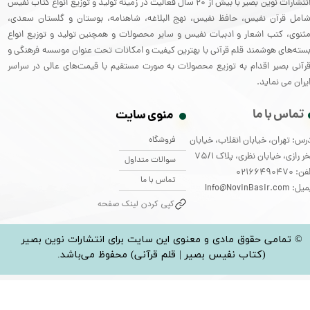
انتشارات نوین بصیر با بیش از 20 سال فعالیت در زمینه تولید و توزیع انواع کتاب نفیس
امل قرآن نفیس، حافظ نفیس، نهج البلاغه، شاهنامه، بوستان و گلستان سعدی،
ثنوی، کتب اشعار و ادبیات نفیس و سایر محصولات و همچنین تولید و توزیع انواع
سته‌های هوشمند قلم قرآنی با بهترین کیفیت و امکانات تحت عنوان موسسه فرهنگی و
رآنی بصیر اقدام به توزیع محصولات به صورت مستقیم با قیمت‌های عالی در سراسر
یران می نماید.
تماس با ما
منوی سایت
فروشگاه
رس: تهران، خیابان انقلاب، خیابان
ر رازی، خیابان نظری، پلاک 75/1
سوالات متداول
: 02166490470
تماس با ما
: Info@NovinBasir.com
کپی کردن لینک صفحه
© تمامی حقوق مادی و معنوی این سایت برای انتشارات نوین بصیر
(کتاب نفیس بصیر | قلم قرآنی) محفوظ می‌باشد.