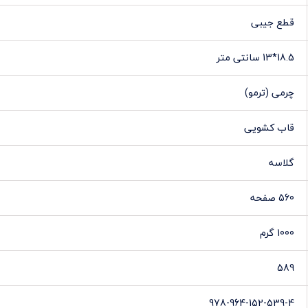
قطع جیبی
18.5*13 سانتی متر
چرمی (ترمو)
قاب کشویی
گلاسه
560 صفحه
1000 گرم
589
978-964-152-539-4