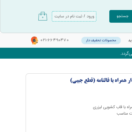
ورود
/
ثبت نام در سایت
جستجو
۰
حساب کاربری من
تغییر گذر واژه
021-66490470
ید
محصولات تحفیف دار
سفارشات
‌گردد.
خروج از حساب کاربری
ر همراه با فالنامه (قطع جیبی)
ه با قاب کشویی لیزری
یمت مناسب