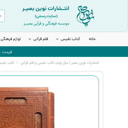
انتـشارات نوین بصیـر
(سایت رسمی)
موسسه فرهنگی و قرآنی بصیـر
خانه
کتاب نفیس
قلم قرآنی
لوازم فرهنگی
قیمت ها
قرآن نفیس و چرمی
انواع قلم هوشمند قرآنی
انتشارات نوین بصیر | مرکز تولید کتاب نفیس و قلم قرآنی
کتاب نفی
قرآن عروس | قرآن سفید
قلم قرآنی 8 گیگابایت نسل جدید
قرآن های رنگی | بدون قاب
قلم قرآنی 32 گیگابایت نسل جدید
کتاب ادعیه و مفاتیح
قلم قرآنی 32 گیگابایت بلوتوث‌دار
انواع حافظ نفیس
قلم قرآنی 64 گیگابایت نسل جدید
انواع شاهنامه نفیس
لوازم جانبی قلم هوشمند قرآنی
انواع مثنوی، بوستان و گلستان