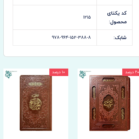
کد یکتای
1215
محصول:
شابک:
978-964-152-388-8
۲۰ درصد
۱۰ درصد