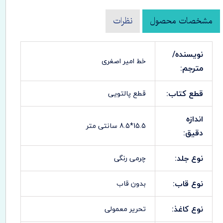
مشخصات محصول
نظرات
نویسنده/
خط امیر اصغری
مترجم:
قطع کتاب:
قطع پالتویی
اندازه
15.5*8.5 سانتی متر
دقیق:
نوع جلد:
چرمی رنگی
نوع قاب:
بدون قاب
نوع کاغذ:
تحریر معمولی