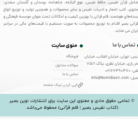
امل قرآن نفیس، حافظ نفیس، نهج البلاغه، شاهنامه، بوستان و گلستان سعدی،
ثنوی، کتب اشعار و ادبیات نفیس و سایر محصولات و همچنین تولید و توزیع انواع
سته‌های هوشمند قلم قرآنی با بهترین کیفیت و امکانات تحت عنوان موسسه فرهنگی و
رآنی بصیر اقدام به توزیع محصولات به صورت مستقیم با قیمت‌های عالی در سراسر
یران می نماید.
تماس با ما
منوی سایت
فروشگاه
رس: تهران، خیابان انقلاب، خیابان
ر رازی، خیابان نظری، پلاک 75/1
سوالات متداول
: 02166490470
تماس با ما
: Info@NovinBasir.com
کپی کردن لینک صفحه
© تمامی حقوق مادی و معنوی این سایت برای انتشارات نوین بصیر
(کتاب نفیس بصیر | قلم قرآنی) محفوظ می‌باشد.