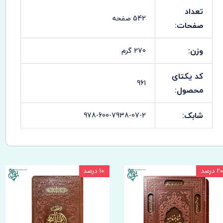
تعداد
542 صفحه
صفحات:
وزن:
270 گرم
کد یکتای
961
محصول:
شابک:
978-600-7938-07-2
۲۰ درصد
۱۰ درصد