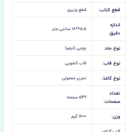
قطع کتاب:
قطع وزیری
اندازه
25.5*18 سانتی متر
دقیق:
نوع جلد:
چرمی (ترمو)
نوع قاب:
قاب کشویی
نوع کاغذ:
تحریر معمولی
تعداد
549 صفحه
صفحات:
وزن:
1200 گرم
کد یکتای