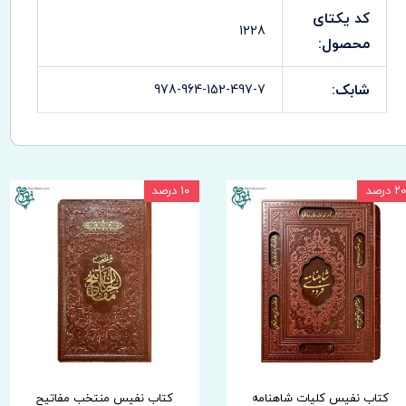
کد یکتای
1228
محصول:
شابک:
978-964-152-497-7
۲۰ درصد
۱۰ درصد
کتاب نفیس کلیات شاهنامه
کتاب نفیس منتخب مفاتیح