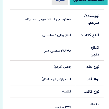
نویسنده/
خشنویسی استاد مهدی خدا پناه
مترجم:
قطع کتاب:
قطع رحلی / سلطانی
اندازه
38*28 سانتی متر
دقیق:
نوع جلد:
چرمی (ترمو)
نوع قاب:
قاب بازشو (جعبه دار)
نوع کاغذ:
گلاسه
تعداد
277 صفحه