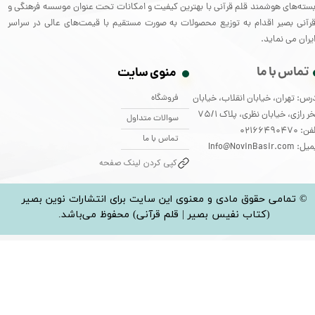
سته‌های هوشمند قلم قرآنی با بهترین کیفیت و امکانات تحت عنوان موسسه فرهنگی و
رآنی بصیر اقدام به توزیع محصولات به صورت مستقیم با قیمت‌های عالی در سراسر
یران می نماید.
تماس با ما
منوی سایت
فروشگاه
رس: تهران، خیابان انقلاب، خیابان
ر رازی، خیابان نظری، پلاک 75/1
سوالات متداول
: 02166490470
تماس با ما
: Info@NovinBasir.com
کپی کردن لینک صفحه
© تمامی حقوق مادی و معنوی این سایت برای انتشارات نوین بصیر
(کتاب نفیس بصیر | قلم قرآنی) محفوظ می‌باشد.