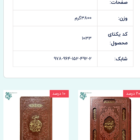
صفحات:
وزن:
3800گرم
کد یکتای
1033
محصول:
شابک:
978-964-152-492-2
۲۰ درصد
۱۰ درصد