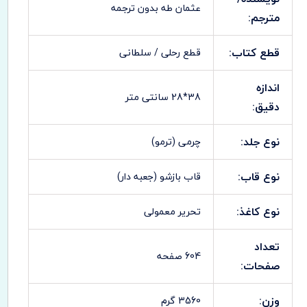
عثمان طه بدون ترجمه
مترجم:
قطع کتاب:
قطع رحلی / سلطانی
اندازه
38*28 سانتی متر
دقیق:
نوع جلد:
چرمی (ترمو)
نوع قاب:
قاب بازشو (جعبه دار)
نوع کاغذ:
تحریر معمولی
تعداد
604 صفحه
صفحات:
وزن:
3560 گرم