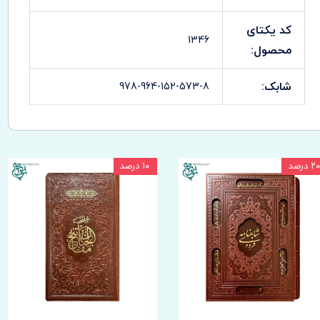
کد یکتای
1346
محصول:
شابک:
978-964-152-573-8
۲۰ درصد
۱۰ درصد