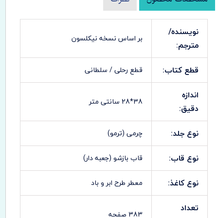
نویسنده/
بر اساس نسخه نیکلسون
مترجم:
قطع کتاب:
قطع رحلی / سلطانی
اندازه
38*28 سانتی متر
دقیق:
نوع جلد:
چرمی (ترمو)
نوع قاب:
قاب بازشو (جعبه دار)
نوع کاغذ:
معطر طرح ابر و باد
تعداد
383 صفحه