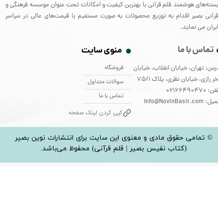
سته‌های هوشمند قلم قرآنی با بهترین کیفیت و امکانات تحت عنوان موسسه فرهنگی و
رآنی بصیر اقدام به توزیع محصولات به صورت مستقیم با قیمت‌های عالی در سراسر
یران می نماید.
تماس با ما
منوی سایت
فروشگاه
رس: تهران، خیابان انقلاب، خیابان
ر رازی، خیابان نظری، پلاک 75/1
سوالات متداول
: 02166490470
تماس با ما
: Info@NovinBasir.com
کپی کردن لینک صفحه
© تمامی حقوق مادی و معنوی این سایت برای انتشارات نوین بصیر
(کتاب نفیس بصیر | قلم قرآنی) محفوظ می‌باشد.