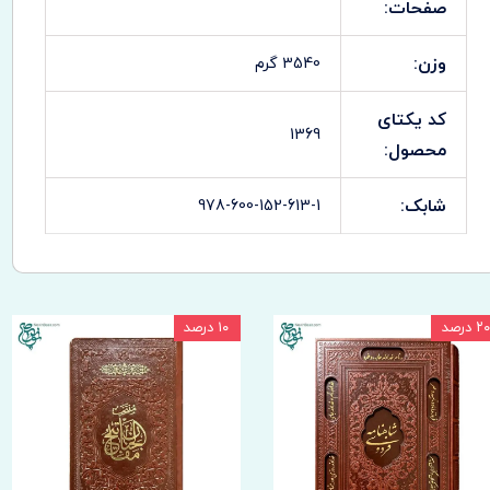
صفحات:
وزن:
3540 گرم
کد یکتای
1369
محصول:
شابک:
978-600-152-613-1
۲۰ درصد
۱۰ درصد