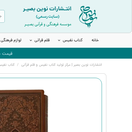
انتـشارات نوین بصیـر
(سایت رسمی)
موسسه فرهنگی و قرآنی بصیـر
خانه
کتاب نفیس
قلم قرآنی
لوازم فرهنگی
قیمت ها
قرآن نفیس و چرمی
انواع قلم هوشمند قرآنی
انتشارات نوین بصیر | مرکز تولید کتاب نفیس و قلم قرآنی
کتاب نفی
قرآن عروس | قرآن سفید
قلم قرآنی 8 گیگابایت نسل جدید
قرآن های رنگی | بدون قاب
قلم قرآنی 32 گیگابایت نسل جدید
کتاب ادعیه و مفاتیح
قلم قرآنی 32 گیگابایت بلوتوث‌دار
انواع حافظ نفیس
قلم قرآنی 64 گیگابایت نسل جدید
انواع شاهنامه نفیس
لوازم جانبی قلم هوشمند قرآنی
انواع مثنوی، بوستان و گلستان