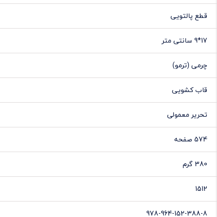
قطع پالتویی
17*9 سانتی متر
چرمی (ترمو)
قاب کشویی
تحریر معمولی
574 صفحه
380 گرم
1512
978-964-152-388-8