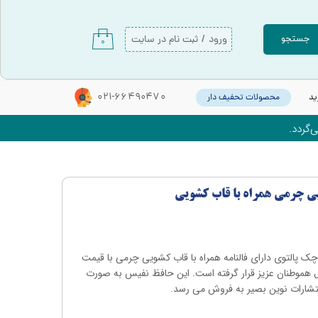
ورود
/
ثبت نام در سایت
جستجو
۰
حساب کاربری من
تغییر گذر واژه
021-66490470
ید
محصولات تحفیف دار
سفارشات
‌گردد.
خروج از حساب کاربری
یی چرمی همراه با قاب کشویی
 پالتوی دارای فالنامه همراه با قاب کشویی چرمی با قیمت
ل هموطنان عزیز قرار گرفته است. این حافظ نفیس به صورت
نتشارات نوین بصیر به فروش می رسد.