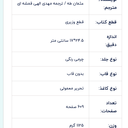
عثمان طه / ترجمه مهدی الهی قمشه ای
مترجم:
قطع کتاب:
قطع وزیری
اندازه
24.5*17 سانتی متر
دقیق:
نوع جلد:
چرمی رنگی
نوع قاب:
بدون قاب
نوع کاغذ:
تحریر معمولی
تعداد
609 صفحه
صفحات:
وزن:
1125 گرم