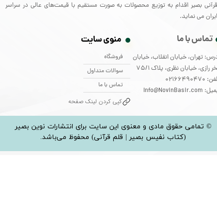
رآنی بصیر اقدام به توزیع محصولات به صورت مستقیم با قیمت‌های عالی در سراسر
یران می نماید.
تماس با ما
منوی سایت
فروشگاه
رس: تهران، خیابان انقلاب، خیابان
ر رازی، خیابان نظری، پلاک 75/1
سوالات متداول
: 02166490470
تماس با ما
: Info@NovinBasir.com
کپی کردن لینک صفحه
© تمامی حقوق مادی و معنوی این سایت برای انتشارات نوین بصیر
(کتاب نفیس بصیر | قلم قرآنی) محفوظ می‌باشد.