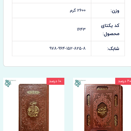
وزن:
2600 گرم
کد یکتای
1643
محصول:
شابک:
978-964-152-825-8
۲۰ درصد
۱۰ درصد