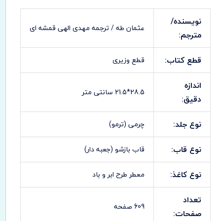
نویسنده/
عثمان طه / ترجمه مهدی الهی قمشه ای
مترجم:
قطع کتاب:
قطع وزیری
اندازه
28.5*21.5 سانتی متر
دقیق:
نوع جلد:
چرمی (ترمو)
نوع قاب:
قاب بازشو (جعبه دار)
نوع کاغذ:
معطر طرح ابر و باد
تعداد
609 صفحه
صفحات: