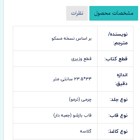
مشخصات محصول
نظرات
نویسنده/
بر اساس نسخه مسکو
مترجم:
قطع کتاب:
قطع وزیری
اندازه
34*23.5 سانتی متر
دقیق:
نوع جلد:
چرمی (ترمو)
نوع قاب:
قاب بازشو (جعبه دار)
نوع کاغذ:
گلاسه