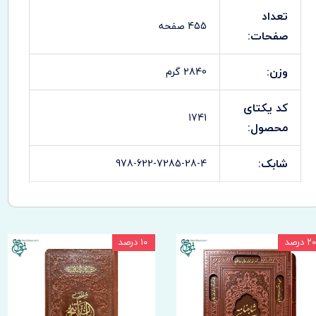
تعداد
455 صفحه
صفحات:
وزن:
2840 گرم
کد یکتای
1741
محصول:
شابک:
978-622-7285-28-4
۲۰ درصد
۱۰ درصد