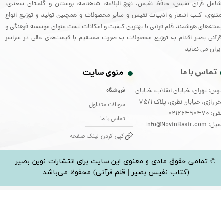
امل قرآن نفیس، حافظ نفیس، نهج البلاغه، شاهنامه، بوستان و گلستان سعدی،
ثنوی، کتب اشعار و ادبیات نفیس و سایر محصولات و همچنین تولید و توزیع انواع
سته‌های هوشمند قلم قرآنی با بهترین کیفیت و امکانات تحت عنوان موسسه فرهنگی و
رآنی بصیر اقدام به توزیع محصولات به صورت مستقیم با قیمت‌های عالی در سراسر
یران می نماید.
تماس با ما
منوی سایت
فروشگاه
رس: تهران، خیابان انقلاب، خیابان
ر رازی، خیابان نظری، پلاک 75/1
سوالات متداول
: 02166490470
تماس با ما
: Info@NovinBasir.com
کپی کردن لینک صفحه
© تمامی حقوق مادی و معنوی این سایت برای انتشارات نوین بصیر
(کتاب نفیس بصیر | قلم قرآنی) محفوظ می‌باشد.