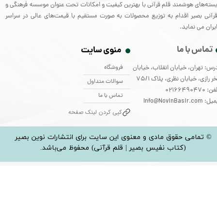
سته‌های هوشمند قلم قرآنی با بهترین کیفیت و امکانات تحت عنوان موسسه فرهنگی و
رآنی بصیر اقدام به توزیع محصولات به صورت مستقیم با قیمت‌های عالی در سراسر
یران می نماید.
تماس با ما
منوی سایت
فروشگاه
رس: تهران، خیابان انقلاب، خیابان
ر رازی، خیابان نظری، پلاک 75/1
سوالات متداول
: 02166490470
تماس با ما
: Info@NovinBasir.com
کپی کردن لینک صفحه
© تمامی حقوق مادی و معنوی این سایت برای انتشارات نوین بصیر
(کتاب نفیس بصیر | قلم قرآنی) محفوظ می‌باشد.