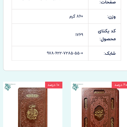
صفحات:
وزن:
860 گرم
کد یکتای
1769
محصول:
شابک:
978-622-7285-55-0
۲۰ درصد
۱۰ درصد