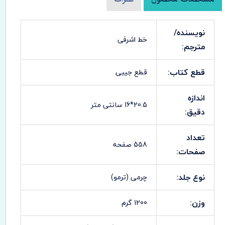
نویسنده/
خط اشرفی
مترجم:
قطع کتاب:
قطع جیبی
اندازه
20.5*16 سانتی متر
دقیق:
تعداد
558 صفحه
صفحات:
نوع جلد:
چرمی (ترمو)
وزن:
1200 گرم