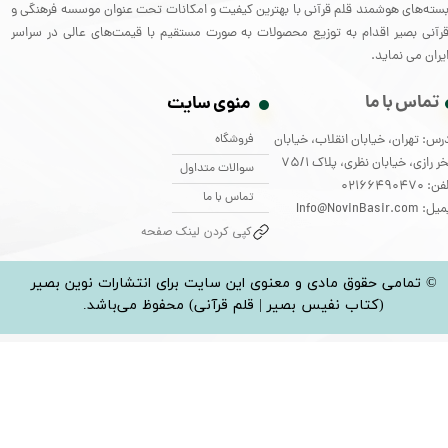
سته‌های هوشمند قلم قرآنی با بهترین کیفیت و امکانات تحت عنوان موسسه فرهنگی و
رآنی بصیر اقدام به توزیع محصولات به صورت مستقیم با قیمت‌های عالی در سراسر
یران می نماید.
تماس با ما
منوی سایت
فروشگاه
رس: تهران، خیابان انقلاب، خیابان
ر رازی، خیابان نظری، پلاک 75/1
سوالات متداول
: 02166490470
تماس با ما
: Info@NovinBasir.com
کپی کردن لینک صفحه
© تمامی حقوق مادی و معنوی این سایت برای انتشارات نوین بصیر
(کتاب نفیس بصیر | قلم قرآنی) محفوظ می‌باشد.