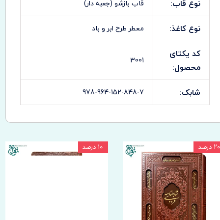
نوع قاب:
قاب بازشو (جعبه دار)
نوع کاغذ:
معطر طرح ابر و باد
کد یکتای
3001
محصول:
شابک:
978-964-152-848-7
۲۰ درصد
۱۰ درصد