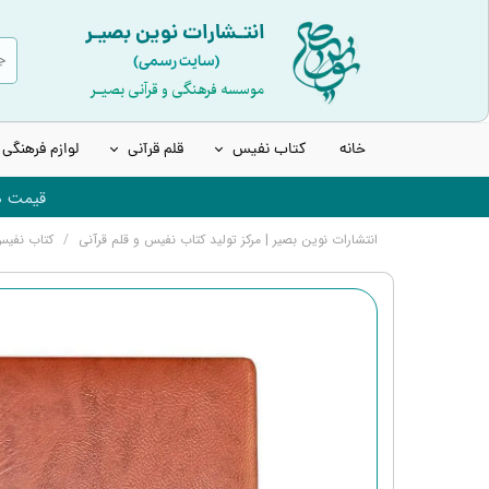
انتـشارات نوین بصیـر
(سایت رسمی)
موسسه فرهنگی و قرآنی بصیـر
خانه
کتاب نفیس
قلم قرآنی
لوازم فرهنگی
قیمت ها
قرآن نفیس و چرمی
انواع قلم هوشمند قرآنی
انتشارات نوین بصیر | مرکز تولید کتاب نفیس و قلم قرآنی
کتاب نفی
قرآن عروس | قرآن سفید
قلم قرآنی 8 گیگابایت نسل جدید
قرآن های رنگی | بدون قاب
قلم قرآنی 32 گیگابایت نسل جدید
کتاب ادعیه و مفاتیح
قلم قرآنی 32 گیگابایت بلوتوث‌دار
انواع حافظ نفیس
قلم قرآنی 64 گیگابایت نسل جدید
انواع شاهنامه نفیس
لوازم جانبی قلم هوشمند قرآنی
انواع مثنوی، بوستان و گلستان