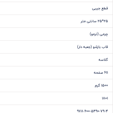
قطع جیبی
25*25 سانتی متر
چرمی (ترمو)
قاب بازشو (جعبه دار)
گلاسه
611 صفحه
1500 گرم
1801
978-600-5490-79-4