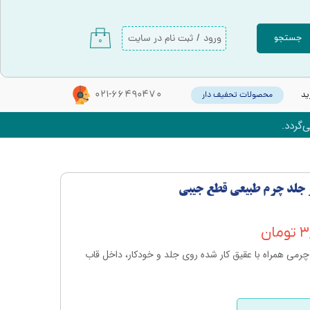
ورود
/
ثبت نام در سایت
جستجو
۰
حساب کاربری من
تغییر گذر واژه
021-66490470
ید
محصولات تحفیف دار
سفارشات
‌گردد.
خروج از حساب کاربری
 جلد چرم طبیعی قطع جیبی
ان
می همراه با عقیق کار شده روی جلد و خودکار، داخل قاب