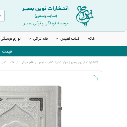
انتـشارات نوین بصیـر
(سایت رسمی)
موسسه فرهنگی و قرآنی بصیـر
خانه
کتاب نفیس
قلم قرآنی
لوازم فرهنگی
قیمت ها
قرآن نفیس و چرمی
انواع قلم هوشمند قرآنی
انتشارات نوین بصیر | مرکز تولید کتاب نفیس و قلم قرآنی
کتاب نفی
قرآن عروس | قرآن سفید
قلم قرآنی 8 گیگابایت نسل جدید
قرآن های رنگی | بدون قاب
قلم قرآنی 32 گیگابایت نسل جدید
کتاب ادعیه و مفاتیح
قلم قرآنی 32 گیگابایت بلوتوث‌دار
انواع حافظ نفیس
قلم قرآنی 64 گیگابایت نسل جدید
انواع شاهنامه نفیس
لوازم جانبی قلم هوشمند قرآنی
انواع مثنوی، بوستان و گلستان