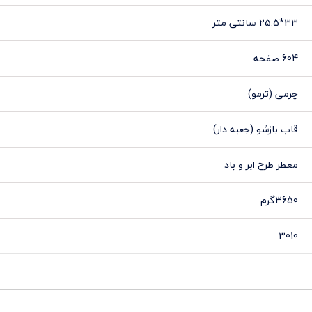
33*25.5 سانتی متر
604 صفحه
چرمی (ترمو)
قاب بازشو (جعبه دار)
معطر طرح ابر و باد
3650گرم
3010