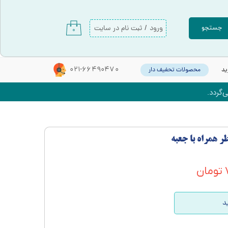
ورود
/
ثبت نام در سایت
جستجو
۰
حساب کاربری من
تغییر گذر واژه
021-66490470
ید
محصولات تحفیف دار
سفارشات
‌گردد.
خروج از حساب کاربری
 همراه با جعبه
ن
د