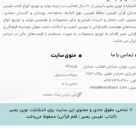
انتشارات نوین بصیر با بیش از 20 سال فعالیت در زمینه تولید و توزیع انواع کتاب نفیس
امل قرآن نفیس، حافظ نفیس، نهج البلاغه، شاهنامه، بوستان و گلستان سعدی،
ثنوی، کتب اشعار و ادبیات نفیس و سایر محصولات و همچنین تولید و توزیع انواع
سته‌های هوشمند قلم قرآنی با بهترین کیفیت و امکانات تحت عنوان موسسه فرهنگی و
رآنی بصیر اقدام به توزیع محصولات به صورت مستقیم با قیمت‌های عالی در سراسر
یران می نماید.
تماس با ما
منوی سایت
فروشگاه
رس: تهران، خیابان انقلاب، خیابان
ر رازی، خیابان نظری، پلاک 75/1
سوالات متداول
: 02166490470
تماس با ما
: Info@NovinBasir.com
کپی کردن لینک صفحه
© تمامی حقوق مادی و معنوی این سایت برای انتشارات نوین بصیر
(کتاب نفیس بصیر | قلم قرآنی) محفوظ می‌باشد.