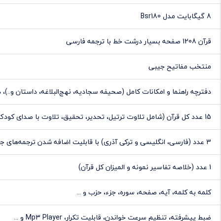
8 گیگابایت مدل Bsr180
قرآن 1208 صفحه بسیار درشت خط با ترجمه فارسی
منتخب مفاتیح جیبی
دفترچه راهنما و امکانات کامل (صحیفه سجادیه، نهج‌البلاغه، داستان و..)، د
15 عدد کل قرآن (شامل تلاوت ترتیل، تحدیر، تحقیق، تلاوت با صدای کودک و ...)
3 عدد (فارسی، انگلیسی و ترکی آذری) با قابلیت اضافه شدن ترجمه‌های جدید
1 عدد (خلاصه تفاسیر نمونه و المیزان کل قرآن)
کلمه به کلمه، آیه، صفحه، سوره، جزء، حزب و ...
ضبط پيشرفته، تنظيم سرعت خواندن، قابليت تکرار، Mp3 Player و ...