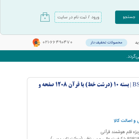
ورود
/
ثبت نام در سایت
جستجو
۰
حساب کاربری من
تغییر گذر واژه
021-66490470
ید
محصولات تحفیف دار
سفارشات
‌گردد.
خروج از حساب کاربری
قلم قرآنی 8 گیگابایت BSR180 | بسته 10 (درشت خط) با قرآن 1208 صفحه و
و اصالت کالا
ژه قلم هوشمند قرآنی
با کیفیت عالی و بی نظیر (سوکت تایپ سی)
BSR1