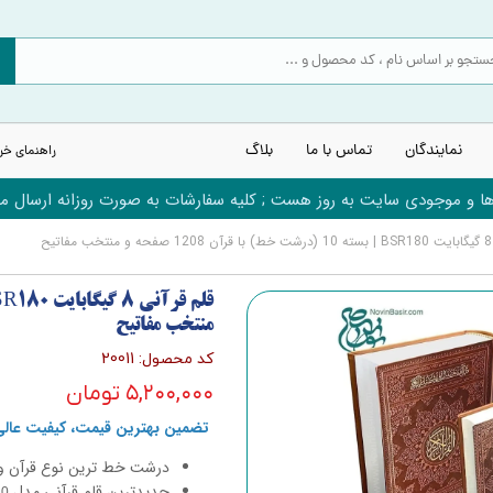
نمایندگان
تماس با ما
بلاگ
راهنمای خر
 و موجودی سایت به روز هست ; کلیه سفارشات به صورت روزانه ارسال می
ح
منتخب مفاتیح
کد محصول: 20011
۵,۲۰۰,۰۰۰ تومان
تضمین بهترین قیمت، کیفیت عالی 
درشت خط ترین نوع قرآن وی
جدیدترین قلم قرآنی مدل
80