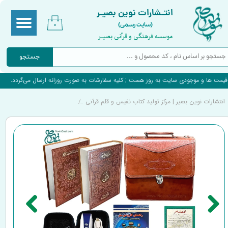
انتـشارات نوین بصیـر
(سایت رسمی)
۰
موسسه فرهنگی و قرآنی بصیـر
جستجو
قیمت ها و موجودی سایت به روز هست ; کلیه سفارشات به صورت روزانه ارسال می‌گردد.
انتشارات نوین بصیر | مرکز تولید کتاب نفیس و قلم قرآنی
قلم قرآنی 8 گیگابایت BSR180 | بسته 10 (درشت خط) با قرآن 1208 صفحه و کلیات مفاتیح