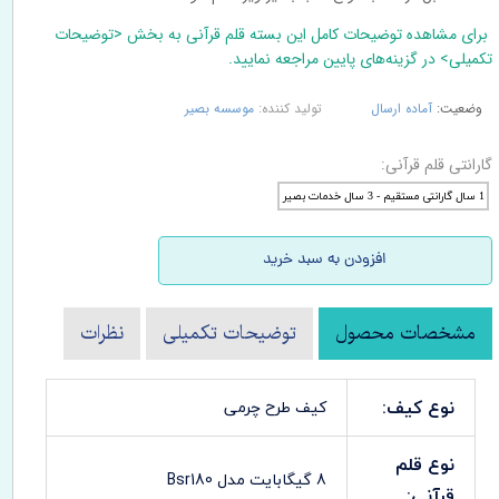
برای مشاهده توضیحات کامل این بسته قلم قرآنی به بخش <توضیحات
تکمیلی> در گزینه‌های پایین مراجعه نمایید.
وضعیت:
آماده ارسال
تولید کننده:
موسسه بصیر
گارانتی قلم قرآنی:
1 سال گارانتی مستقیم - 3 سال خدمات بصیر
افزودن به سبد خرید
مشخصات محصول
توضیحات تکمیلی
نظرات
نوع کیف:
کیف طرح چرمی
نوع قلم
8 گیگابایت مدل Bsr180
قرآنی: