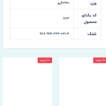
وزن:
2660گرم
کد یکتای
1713
محصول:
شابک:
978-964-336-031-3
۲۰ درصد
۱۰ درصد