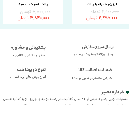
لیزری همراه با پلاک
پلاک همراه با جعبه
۲,۹۰۰,۰۰۰ تومان
۴,۸۰۰,۰۰۰ تومان
۲,۴۶۵,۰۰۰ تومان
۳,۸۴۰,۰۰۰ تومان
ارسال سریع سفارش
پشتیبانی و مشاوره
ارسال روزانه توسط پیک، پست و ...
حضوری، تلفنی، آنلاین و ...
تنوع در پرداخت
ضمانت اصالت کالا
انواع روش های پرداخت ...
خریدی مطمئن و بدون واسطه
درباره بصیر
انتشارات نوین بصیر با بیش از 20 سال فعالیت در زمینه تولید و توزیع انواع کتاب نفیس
امل قرآن نفیس، حافظ نفیس، نهج البلاغه، شاهنامه، بوستان و گلستان سعدی،
ثنوی، کتب اشعار و ادبیات نفیس و سایر محصولات و همچنین تولید و توزیع انواع
سته‌های هوشمند قلم قرآنی با بهترین کیفیت و امکانات تحت عنوان موسسه فرهنگی و
رآنی بصیر اقدام به توزیع محصولات به صورت مستقیم با قیمت‌های عالی در سراسر