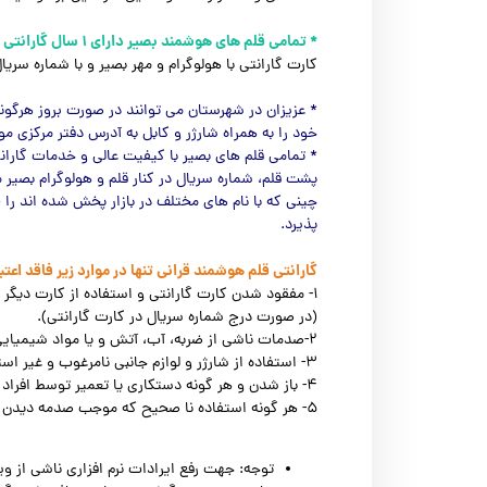
کتب نفیس شعر و ادبیات
* تمامی قلم های هوشمند بصیر دارای ۱ سال گارانتی تعویض و ۳ سال خدمات پس از فروش رایگان می باشند.
کارت گارانتی با هولوگرام و مهر بصیر و با شماره سر
* عزیزان در شهرستان می توانند در صورت بروز هرگونه
خود را به همراه شارژر و کابل به آدرس دفتر مرکزی 
* تمامی قلم های بصیر با کیفیت عالی و خدمات گاران
پشت قلم، شماره سریال در کنار قلم و هولوگرام بصیر 
چینی که با نام های مختلف در بازار پخش شده اند را 
پذیرد.
گارانتی قلم هوشمند قرانی تنها در موارد زیر فاقد اعتب
۱- مفقود شدن کارت گارانتی و استفاده از کارت دیگر ی
(در صورت درج شماره سریال در کارت گارانتی).
۲-صدمات ناشی از ضربه، آب، آتش و یا مواد شیمیایی.
۳- استفاده از شارژر و لوازم جانبی نامرغوب و غیر استاندارد.
۴- باز شدن و هر گونه دستکاری یا تعمیر توسط افراد غیر مجاز.
۵- هر گونه استفاده نا صحیح که موجب صدمه دیدن کالا توسط کاربر یا افراد دیگر گردیده و مربوط به خود قلم نمی گردد.
توجه: جهت رفع ایرادات نرم افزاری ناشی از و