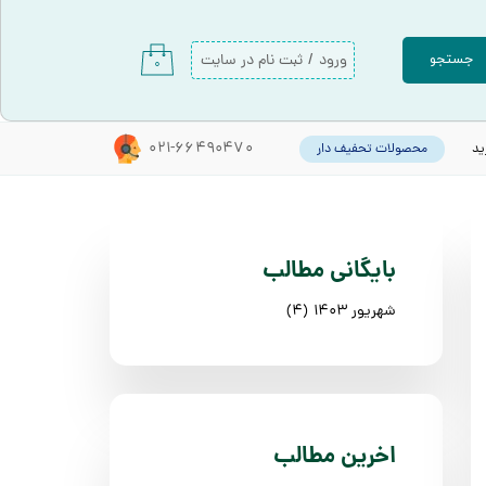
ورود
/
ثبت نام در سایت
جستجو
۰
حساب کاربری من
تغییر گذر واژه
021-66490470
ید
محصولات تحفیف دار
سفارشات
خروج از حساب کاربری
​بایگانی مطالب
شهریور ۱۴۰۳
(۴)
​اخرین مطالب