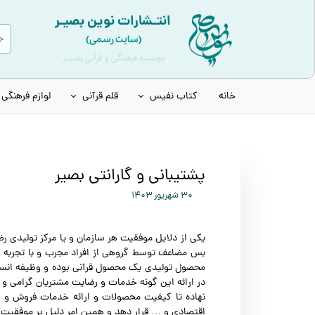
انتـشارات نوین بصیـر
(سایت رسمی)
موسسه فرهنگی و قرآنی بصیـر
خانه
کتاب نفیس
قلم قرآنی
لوازم فرهنگی
قرآن نفیس و چرمی
انواع قلم هوشمند قرآنی
قرآن عروس | قرآن سفید
قلم قرآنی 8 گیگابایت نسل جدید
پشتیبانی و گارانتی بصیر
قرآن های رنگی | بدون قاب
قلم قرآنی 32 گیگابایت نسل جدید
۳۰ شهریور ۱۴۰۳
کتاب ادعیه و مفاتیح
قلم قرآنی 32 گیگابایت بلوتوث‌دار
یکی از دلایل موفقیت هر سازمان و یا مرکز تولیدی 
انواع حافظ نفیس
قلم قرآنی 64 گیگابایت نسل جدید
بس مضاعف توسط گروهی از افراد مجرب و با تجربه ر
محصول تولیدی یک محصول قرآنی بوده و وظیفه انسانی
انواع شاهنامه نفیس
لوازم جانبی قلم هوشمند قرآنی
در ارائه این گونه خدمات و رضایت مشتریان گرامی و در
نهاده تا کیفیت محصولات و ارائه خدمات فروش و همک
انواع مثنوی، بوستان و گلستان
اقتصادی و … قرار دهد و همین امر دلیل بر موفقیت 